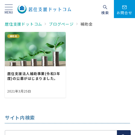
MENU
検索
お問合せ
居住支援ドットコム
ブログページ
補助金
補助金
居住支援法人補助事業(令和3年
度)の公募がはじまりました。
2021年3月25日
サイト内検索
検